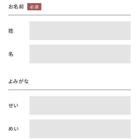
お名前
必須
姓
名
よみがな
せい
めい